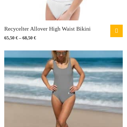
Recycelter Allover High Waist Bikini
Preisspanne:
65,50
€
–
68,50
€
Dieses
65,50 €
Produkt
bis
weist
68,50 €
mehrere
Varianten
auf.
Die
Optionen
können
auf
der