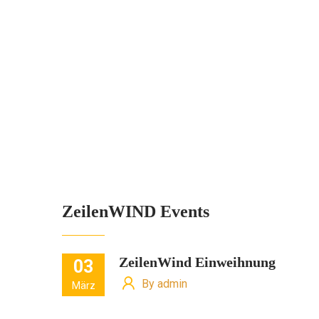
ZeilenWIND Events
ZeilenWind Einweihnung
03
Super!!! Ich kann hier der Käpten sein.
By admin
März