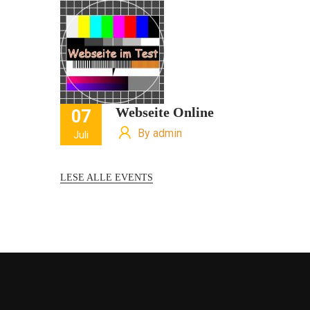
cht.
Janek
Der jüngste Tester
Webseite Online
07
By admin
Juli
LESE ALLE EVENTS