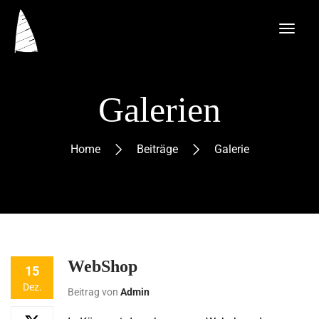
Galerien
Home
Beiträge
Galerie
WebShop
15
Dez.
Beitrag von
Admin