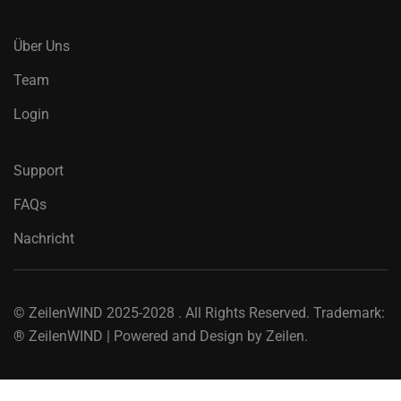
Über Uns
Team
Login
Support
FAQs
Nachricht
©
ZeilenWIND
2025-2028 . All Rights Reserved. Trademark:
® ZeilenWIND | Powered and Design by Zeilen.